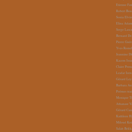
Etienne Fat
Robert Bon
Sonia Elvi
Elina Ada
Serge Lasc
Bernard De
Pierre Gué
Yves Romel
Jeannine D
Kacem Issa
Claire Pren
Leafar Izen
Gérard Ley
Barbara Au
Poèmes tradu
Monique Th
Athanase V
Gérard Caz
Kathleen H
Miloud Ke
Salah Bekk