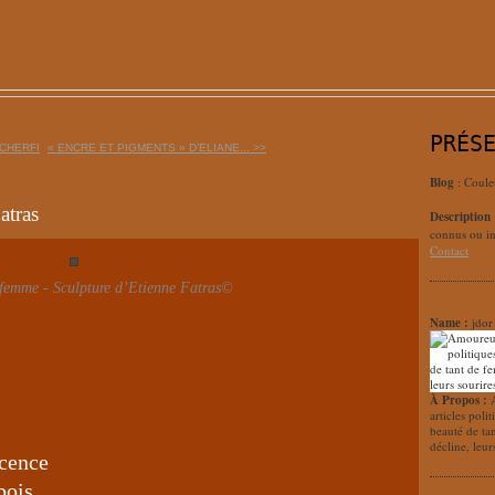
PRÉS
 CHERFI
« ENCRE ET PIGMENTS » D’ELIANE... >>
Blog
: Coule
atras
Description
connus ou in
Contact
 femme - Sculpture d’Etienne Fatras©
Name :
jdor
À Propos :
articles poli
beauté de ta
décline, leur
scence
bois