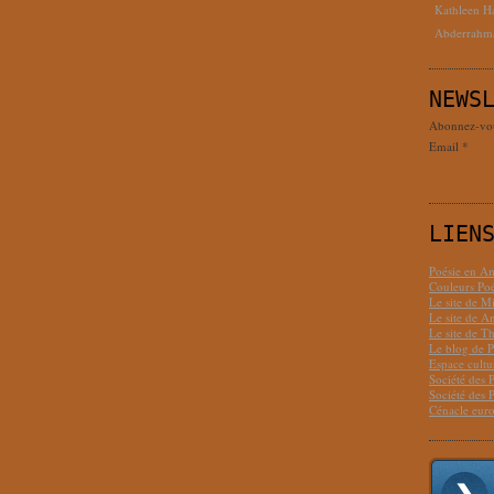
Kathleen H
Abderrahm
NEWS
Abonnez-vous
Email
LIEN
Poésie en Am
Couleurs Poé
Le site de M
Le site de 
Le site de T
Le blog de P
Espace cult
Société des 
Société des 
Cénacle euro