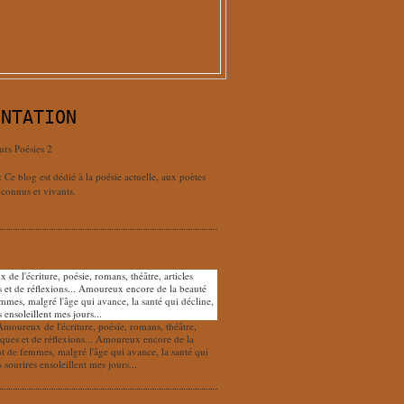
ENTATION
urs Poésies 2
: Ce blog est dédié à la poésie actuelle, aux poètes
connus et vivants.
Amoureux de l'écriture, poésie, romans, théâtre,
tiques et de réflexions... Amoureux encore de la
nt de femmes, malgré l'âge qui avance, la santé qui
s sourires ensoleillent mes jours...