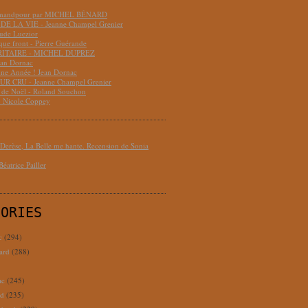
hmandpour par MICHEL BÉNARD
DE LA VIE - Jeanne Champel Grenier
aude Luezior
que front - Pierre Guérande
RITAIRE - MICHEL DUPREZ
ean Dornac
ne Année ! Jean Dornac
R CRU - Jeanne Champel Grenier
t de Noël - Roland Souchon
- Nicole Coppey
erèse, La Belle me hante. Recension de Sonia
éatrice Pailler
GORIES
c
(294)
ard
(288)
ac
(245)
rd
(235)