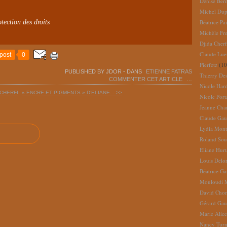
Denise Ber
Michel Dup
tection des droits
Béatrice Pai
Michèle Fr
Djida Cherf
Claude Lue
post
0
Pierfetz
(10
PUBLISHED BY JDOR
-
DANS
ETIENNE FATRAS
Thierry De
COMMENTER CET ARTICLE
…
Nicole Har
 CHERFI
« ENCRE ET PIGMENTS » D’ELIANE... >>
Nicole Port
Jeanne Cha
Claude Gau
Lydia Mont
Roland So
Eliane Hur
Louis Delo
Béatrice G
Mouloudi 
David Cho
Gérard Gau
Marie Alic
Nancy Turn