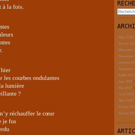
RECH
 à la fois.
ARCH
ntes
uleurs
Mars 2026
entes
Janvier 20
r.
Décembre 
Novembre
Octobre 2
Septembre
’hier
Juillet 202
r les courbes ondulantes
Juin 2025
(
la lumière
Mai 2025
(
illante ?
Avril 2025
Mars 2025
Février 20
 m’y réchauffer le cœur
Janvier 20
e je fus
erdu
ARTI