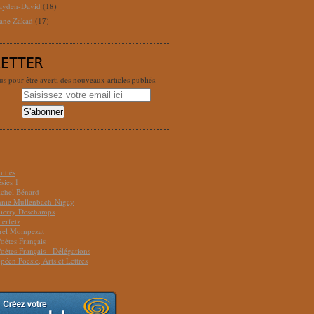
ayden-David
(18)
ane Zakad
(17)
LETTER
 pour être averti des nouveaux articles publiés.
S
itiés
sies 1
ichel Bénard
Annie Mullenbach-Nigay
hierry Deschamps
ierfetz
urel Mompezat
Poètes Français
Poètes Français - Délégations
péen Poésie, Arts et Lettres