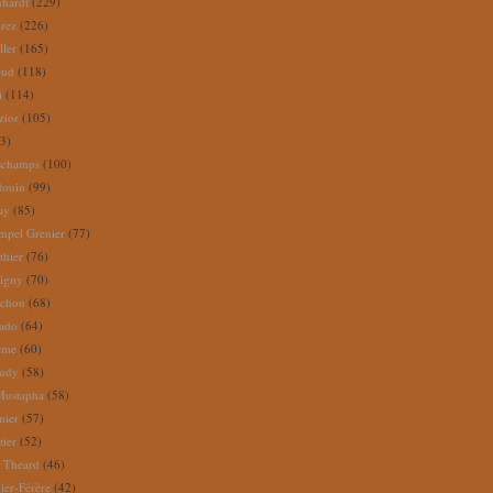
nhardt
(229)
rez
(226)
ller
(165)
eud
(118)
i
(114)
zior
(105)
3)
schamps
(100)
douin
(99)
ay
(85)
mpel Grenier
(77)
thier
(76)
igny
(70)
uchon
(68)
tado
(64)
rme
(60)
audy
(58)
Mustapha
(58)
mier
(57)
tier
(52)
e Theard
(46)
ier-Férère
(42)