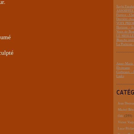
ur.
Saghi Fara
ASSOIFFÉS 
Furtive - Cl
Derrière cha
VOIX PRIO
Horizon – J
Veux de Bon
LE MEILLEU
nsumé
Blanche nui
La Poétesse 
sculpté
Anne-Marie D
Elvireanu
Corbeaux – B
Links
CATÉ
Jean Dorna
Michel Bén
Ode
(255)
Victor Varj
Luce Pécla