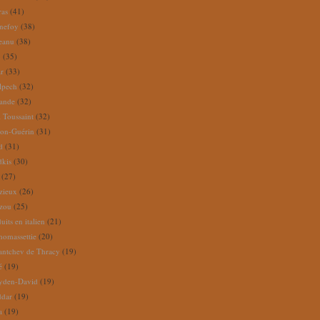
ras
(41)
nefoy
(38)
reanu
(38)
m
(35)
ar
(33)
lpech
(32)
rande
(32)
 Toussaint
(32)
ion-Guérin
(31)
d
(31)
dkis
(30)
(27)
zieux
(26)
zou
(25)
its en italien
(21)
omassettie
(20)
antchev de Thracy
(19)
é
(19)
yden-David
(19)
ddar
(19)
a
(19)