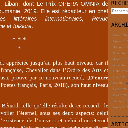
RECH
e, Liban, dont Le Prix OPERA OMNIA de
oumanie, 2019. Elle est rédacteur en chef
ces littéraires internationales, Revue
ARCH
e et folklore
.
Mars 2026
* * *
Janvier 20
*
Décembre 
Novembre
Octobre 2
, appréciée jusqu’au plus haut niveau, car il
Septembre
française, Chevalier dans l’Ordre des Arts et
Juillet 202
usa, prouve par ce nouveau recueil, „
D’encre
Juin 2025
(
Mai 2025
(
 Poètes français, Paris, 2018), son haut niveau
Avril 2025
Mars 2025
Février 20
Bénard, telle qu’elle résulte de ce recueil, le
Janvier 20
voiler l’éternel, sous ses deux aspects: celui
’existence de l’univers et celui d’un éternel
ARTI
ommes. Mais cet éternel se cache sous divers