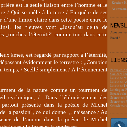
Kathleen H
 prière est la seule liaison entre l’homme et le
Abderrahm
ière / Qui se mêle à la terre / En quête de ses
r d’une limite claire dans cette poésie entre le
NEWS
Ainsi, les fleuves vont „Jusqu’au delta de
Abonnez-vous
 des „touches d’éternité” comme tout dans cette
Email
eux âmes, est regardé par rapport à l’éternité,
LIEN
 dépassant évidemment le terrestre : „Combien
 du temps, / Scellé simplement / À l’étonnement
Poésie en Am
Couleurs Poé
Le site de M
Le site de 
Le site de T
tourment de la nature comme un tourment de
Le blog de P
Espace cult
il cyclonique, / Dans l’éblouissement des
Société des 
Société des 
 partout présente dans la poésie de Michel
Cénacle euro
de la passion", ce qui donne „ naissance / Au
sence de l’amour dans la poésie de Michel
istiques : la force et la tendresse.