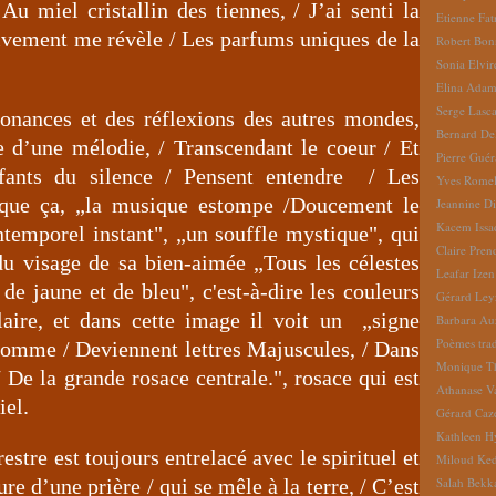
Au miel cristallin des tiennes, / J’ai senti la
Etienne Fat
tivement me révèle / Les parfums uniques de la
Robert Bon
Sonia Elvi
Elina Ada
Serge Lasc
onances et des réflexions des autres mondes,
Bernard De
e d’une mélodie, / Transcendant le coeur / Et
Pierre Gué
nfants du silence / Pensent entendre / Les
Yves Romel
 que ça, „la musique estompe /Doucement le
Jeannine D
Kacem Issa
ntemporel instant", „un souffle mystique", qui
Claire Pren
du visage de sa bien-aimée „Tous les célestes
Leafar Izen
de jaune et de bleu", c'est-à-dire les couleurs
Gérard Ley
laire, et dans cette image il voit un „signe
Barbara Au
Poèmes tradu
homme / Deviennent lettres Majuscules, / Dans
Monique Th
e la grande rosace centrale.", rosace qui est
Athanase V
iel.
Gérard Caz
Kathleen H
restre est toujours entrelacé avec le spirituel et
Miloud Ke
re d’une prière / qui se mêle à la terre, / C’est
Salah Bekk