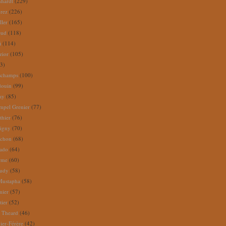
nhardt
(229)
rez
(226)
ller
(165)
eud
(118)
i
(114)
zior
(105)
3)
schamps
(100)
douin
(99)
ay
(85)
mpel Grenier
(77)
thier
(76)
igny
(70)
uchon
(68)
tado
(64)
rme
(60)
audy
(58)
Mustapha
(58)
mier
(57)
tier
(52)
e Theard
(46)
ier-Férère
(42)