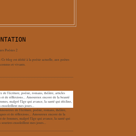
ENTATION
urs Poésies 2
: Ce blog est dédié à la poésie actuelle, aux poètes
connus et vivants.
Amoureux de l'écriture, poésie, romans, théâtre,
tiques et de réflexions... Amoureux encore de la
nt de femmes, malgré l'âge qui avance, la santé qui
s sourires ensoleillent mes jours...