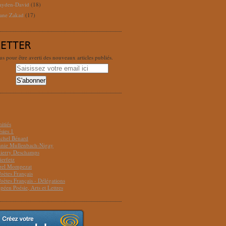
ayden-David
(18)
ane Zakad
(17)
LETTER
 pour être averti des nouveaux articles publiés.
S
itiés
sies 1
ichel Bénard
Annie Mullenbach-Nigay
hierry Deschamps
ierfetz
urel Mompezat
Poètes Français
Poètes Français - Délégations
péen Poésie, Arts et Lettres