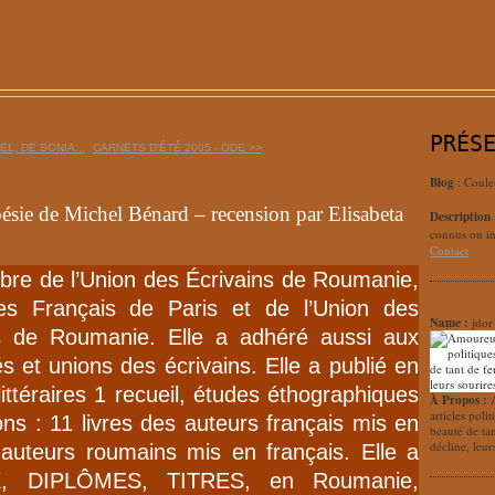
PRÉS
EL, DE SONIA...
CARNETS D'ÉTÉ 2005 - ODE >>
Blog
: Coule
poésie de Michel Bénard – recension par Elisabeta
Description
connus ou in
Contact
bre de l’Union des Écrivains de Roumanie,
s Français de Paris et de l’Union des
Name :
jdor
ls de Roumanie. Elle a adhéré aussi aux
és et unions des écrivains. Elle a publié en
littéraires 1 recueil, études éthographiques
À Propos :
articles poli
ions : 11 livres des auteurs français mis en
beauté de ta
décline, leur
auteurs roumains mis en français. Elle a
X, DIPLÔMES, TITRES, en Roumanie,