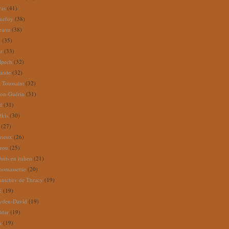
ras
(41)
nefoy
(38)
reanu
(38)
m
(35)
ar
(33)
lpech
(32)
rande
(32)
 Toussaint
(32)
ion-Guérin
(31)
d
(31)
dkis
(30)
(27)
zieux
(26)
zou
(25)
its en italien
(21)
omassettie
(20)
antchev de Thracy
(19)
é
(19)
yden-David
(19)
ddar
(19)
a
(19)