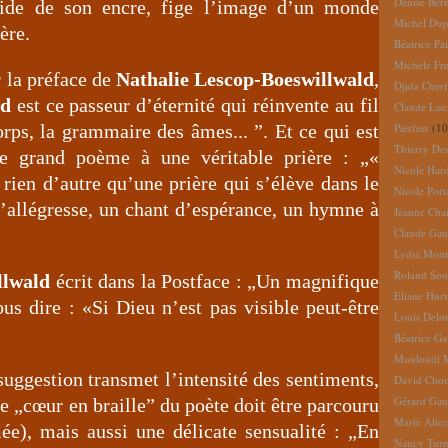
Denise Ber
’aide de son encre, fige l’image d’un monde
Michel Dup
ère.
Béatrice Pai
Michèle Fr
 la préface de
Nathalie Lescop-Boeswillwald
,
Djida Cherf
rd
est ce passeur d’éternité qui réinvente au fil
Claude Lue
rps, la grammaire des âmes... ”. Et ce qui est
Pierfetz
(10
Thierry De
ce grand poème à une véritable prière : „«
Nicole Har
 rien d’autre qu’une prière qui s’élève dans le
Nicole Port
 d’allégresse, un chant d’espérance, un hymne à
Jeanne Cha
Claude Gau
Lydia Mont
Roland So
llwald
écrit dans la Postface : „Un magnifique
Eliane Hur
us dire : «Si Dieu n’est pas visible peut-être
Louis Delo
Béatrice G
Mouloudi 
suggestion transmet l’intensité des sentiments,
David Cho
Gérard Gau
le „cœur en braille” du poète doit être parcouru
Marie Alic
ée), mais aussi une délicate sensualité : „En
Nancy Turn