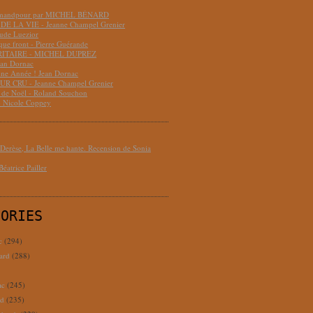
hmandpour par MICHEL BÉNARD
DE LA VIE - Jeanne Champel Grenier
aude Luezior
que front - Pierre Guérande
RITAIRE - MICHEL DUPREZ
ean Dornac
ne Année ! Jean Dornac
R CRU - Jeanne Champel Grenier
t de Noël - Roland Souchon
- Nicole Coppey
erèse, La Belle me hante. Recension de Sonia
éatrice Pailler
GORIES
c
(294)
ard
(288)
ac
(245)
rd
(235)