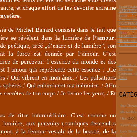
Saghi Fara
aître, et chaque effort de les dévoiler entraine
ASSOIFFÉS 
mystère
.
Furtive - Cl
Derrière cha
VOIX PRIO
Horizon – J
sie de Michel Bénard consiste dans le fait que
Veux de Bon
LE MEILLEU
stère se révèlent dans la lumière de
l’amour
.
Blanche nui
e poétique, créé „d’encre et de lumière”, son
La Poétesse 
nt la force est donnée par l’amour. C’est
 force de percevoir l’essence du monde et des
Anne-Marie D
est l’amour qui représente cette essence : „Ce
Elvireanu
Corbeaux – B
ers / Qui vibrent en mon âme, / Les pulsations
Links
s sphères / Qui enluminent ma mémoire. / Afin
 secrètes de ton corps / Je ferme les yeux, / Et
CATÉ
Jean Dorna
Michel Bén
as de titre intermédiaire. C’est comme un
Ode
(255)
 lumière, aux pouvoirs cosmiques descendus
Victor Varj
mour, à la femme vestale de la beauté, de la
Luce Pécla